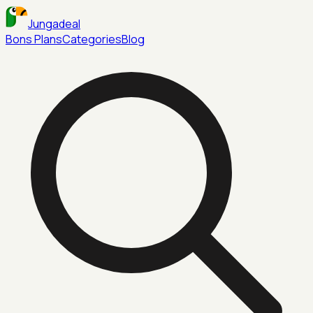
Jungadeal
Bons Plans
Categories
Blog