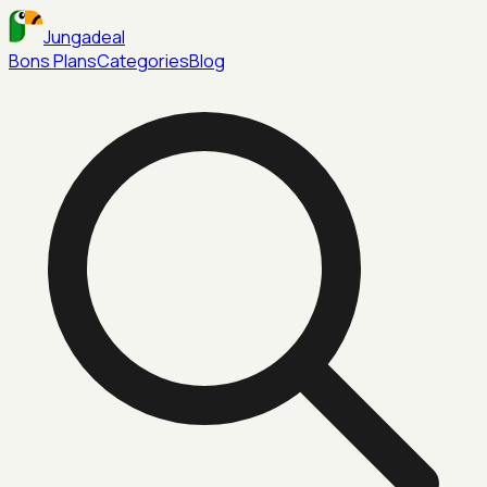
Jungadeal
Bons Plans
Categories
Blog