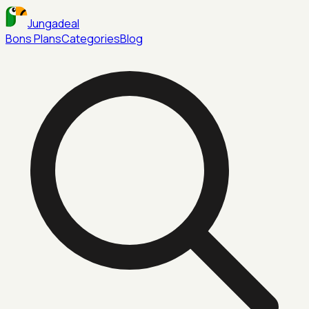
Jungadeal
Bons Plans
Categories
Blog