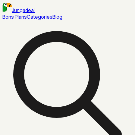
Jungadeal
Bons Plans
Categories
Blog