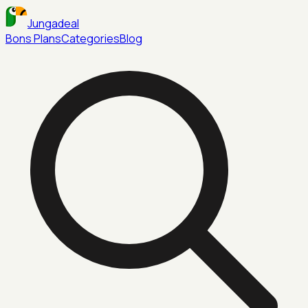
Jungadeal
Bons Plans
Categories
Blog