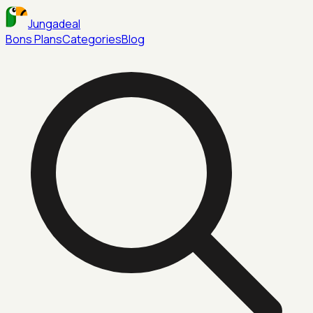
Jungadeal
Bons Plans
Categories
Blog