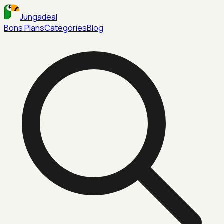
Jungadeal
Bons Plans
Categories
Blog