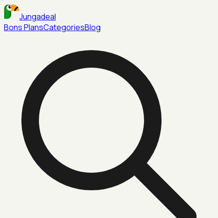
Jungadeal
Bons Plans
Categories
Blog