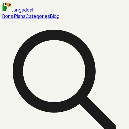
Jungadeal
Bons Plans
Categories
Blog