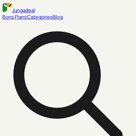
Jungadeal
Bons Plans
Categories
Blog