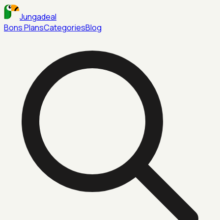
Jungadeal
Bons Plans
Categories
Blog