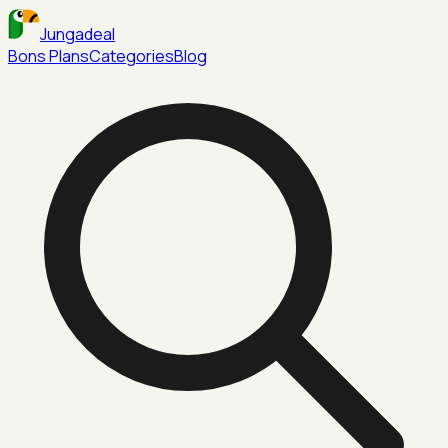
Jungadeal
Bons Plans
Categories
Blog