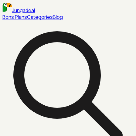
Jungadeal
Bons Plans
Categories
Blog