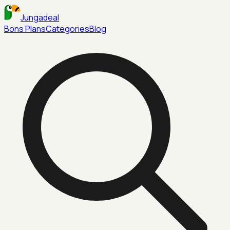
Jungadeal
Bons Plans
Categories
Blog