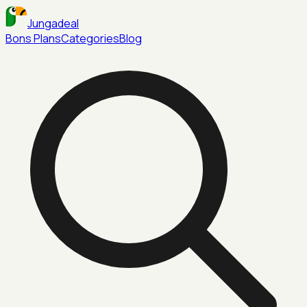
Jungadeal
Bons Plans
Categories
Blog