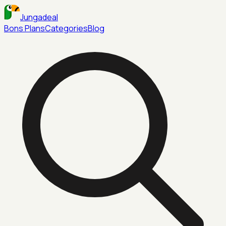
Jungadeal
Bons Plans
Categories
Blog