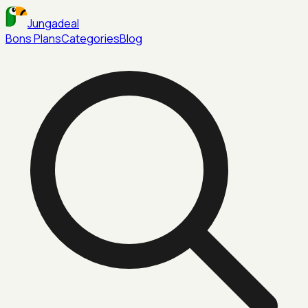
Jungadeal
Bons Plans
Categories
Blog