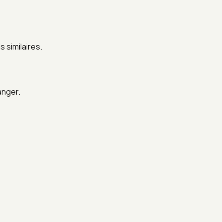
 similaires.
anger.