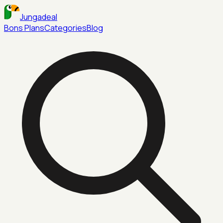
Jungadeal
Bons Plans
Categories
Blog