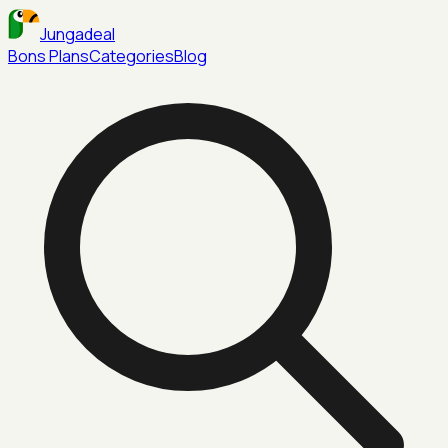
Jungadeal
Bons Plans
Categories
Blog