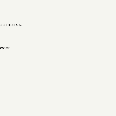
 similaires.
anger.