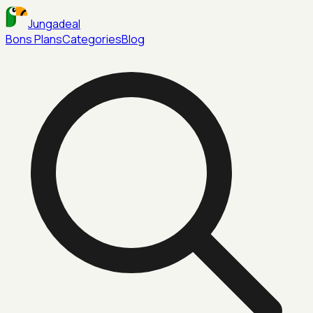
Jungadeal
Bons Plans
Categories
Blog