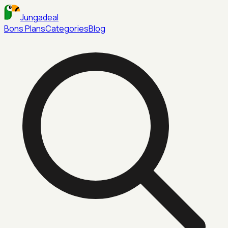
Jungadeal
Bons Plans
Categories
Blog