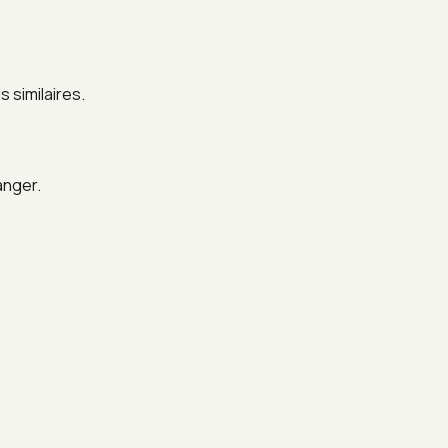
 similaires.
anger.