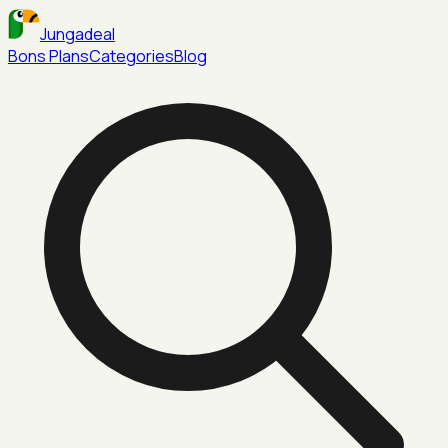
Jungadeal
Bons Plans
Categories
Blog