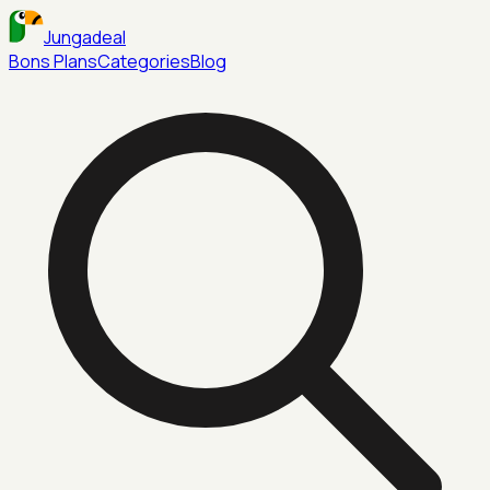
Jungadeal
Bons Plans
Categories
Blog