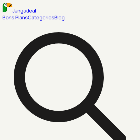
Jungadeal
Bons Plans
Categories
Blog