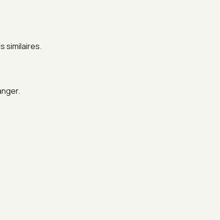
 similaires.
anger.