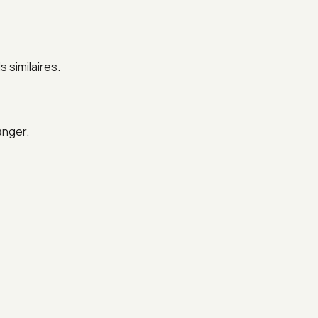
 similaires.
anger.