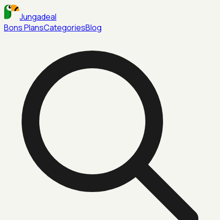
Jungadeal
Bons Plans
Categories
Blog