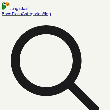
Jungadeal
Bons Plans
Categories
Blog