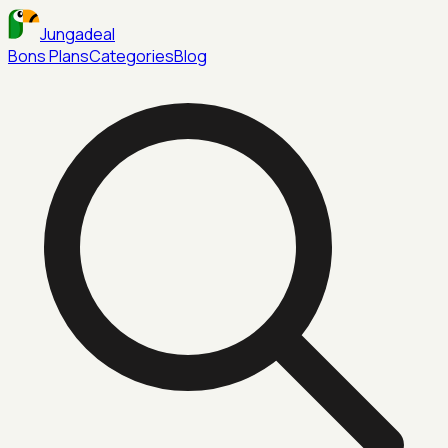
Jungadeal
Bons Plans
Categories
Blog