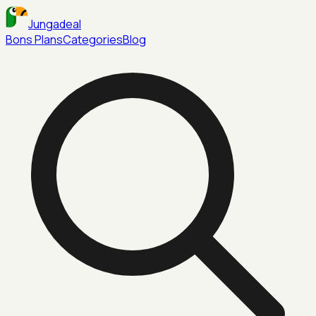
Jungadeal
Bons Plans
Categories
Blog