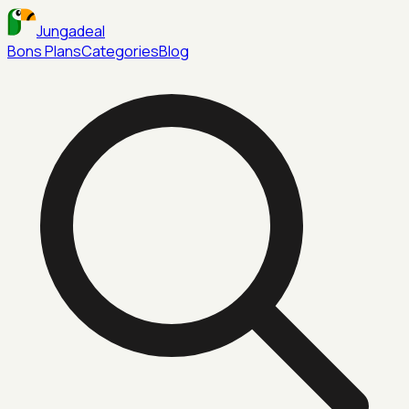
Jungadeal
Bons Plans
Categories
Blog