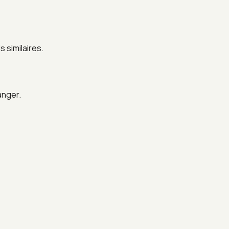
 similaires.
anger.