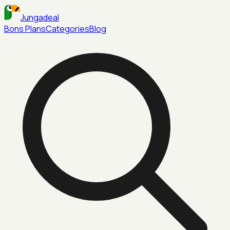
Jungadeal
Bons Plans
Categories
Blog