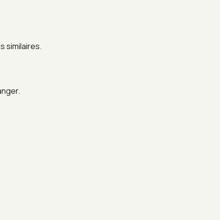
 similaires.
anger.